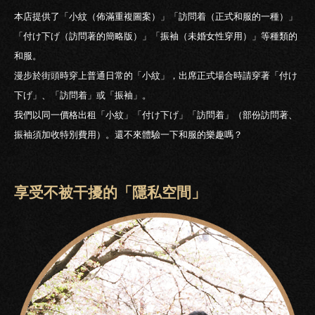
本店提供了「小紋（佈滿重複圖案）」「訪問着（正式和服的一種）」
「付け下げ（訪問著的簡略版）」「振袖（未婚女性穿用）」等種類的
和服。
漫步於街頭時穿上普通日常的「小紋」，出席正式場合時請穿著「付け
下げ」、「訪問着」或「振袖」。
我們以同一價格出租「小紋」「付け下げ」「訪問着」（部份訪問著、
振袖須加收特別費用）。還不來體驗一下和服的樂趣嗎？
享受不被干擾的「隱私空間」