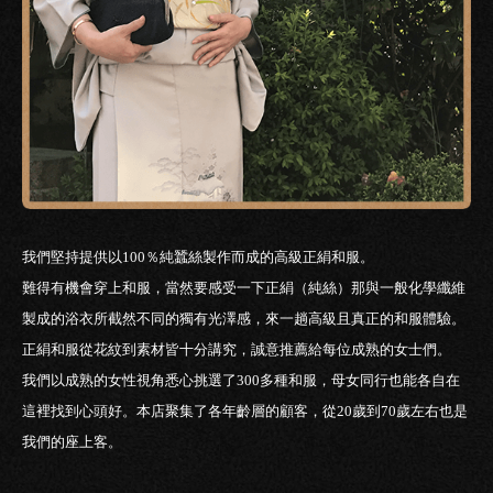
我們堅持提供以100％純蠶絲製作而成的高級正絹和服。
難得有機會穿上和服，當然要感受一下正絹（純絲）那與一般化學纖維
製成的浴衣所截然不同的獨有光澤感，來一趟高級且真正的和服體驗。
正絹和服從花紋到素材皆十分講究，誠意推薦給每位成熟的女士們。
我們以成熟的女性視角悉心挑選了300多種和服，母女同行也能各自在
這裡找到心頭好。本店聚集了各年齡層的顧客，從20歲到70歲左右也是
我們的座上客。