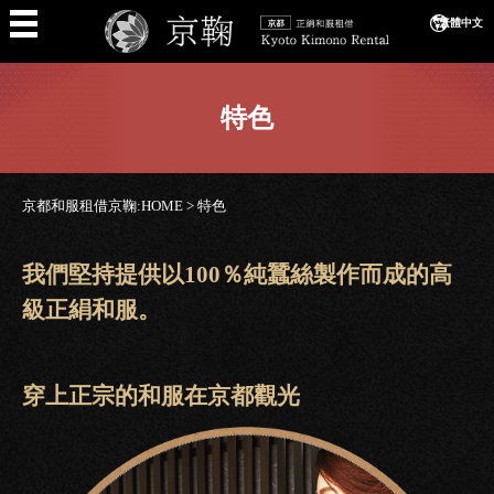
繁體中文
特色
京都和服租借京鞠:HOME
>
特色
我們堅持提供以100％純蠶絲製作而成的高
級正絹和服。
穿上正宗的和服在京都觀光