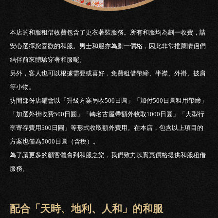
本店的和服租借收費包含了更衣著裝服務。所有和服均為劃一收費，請
安心選擇您喜歡的和服。男士和服亦為劃一價格，因此非常推薦情侶們
結伴前來體驗穿著和服呢。
另外，客人也可以根據需要或喜好，免費租借帶締、半襟、外褂、披肩
等小物。
坊間部份店鋪會以「升級方案另收500日圓」「加付500日圓租用帶締」
「加選外褂收費500日圓」「轉名古屋帶額外收取1000日圓」「大型行
李寄存費用500日圓」等形式收取額外費用。在本店，包含以上項目的
方案也僅為5000日圓（含稅）。
為了讓更多的顧客體會到和服之樂，我們致力以實惠價格提供和服租借
服務。
配合「天時、地利、人和」的和服