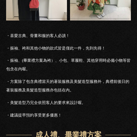
・喜愛古典、骨董和服的客人必讀！
・振袖、袴和其他小物的款式皆是僅此一件，先到先得！
・振袖、(畢業禮方案為袴）、小包、草履鞋、其他穿用時必備小物等皆
包含在內喔。
・方案除了包含典禮當天的著裝服務及美髮造型服務外，典禮前後日的
著裝服務及美髮造型服務亦包括在內。
・美髮造型乃完全依照客人的要求來設計喔。
・建議提早預約享受更多優惠！
成人禮、畢業禮方案