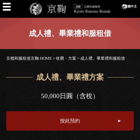
繁體中文
成人禮、畢業禮和服租借
京都和服租借京鞠:HOME
>
收費・方案
>
成人禮、畢業禮和服租借
成人禮、畢業禮方案
50,000日圓（含稅）
按此預約